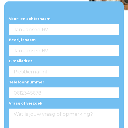
Voor- en achternaam
Bedrijfsnaam
E-mailadres
Telefoonnummer
Vraag of verzoek