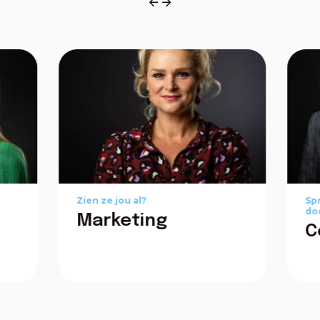
Zien ze jou al?
Spr
do
Marketing
C