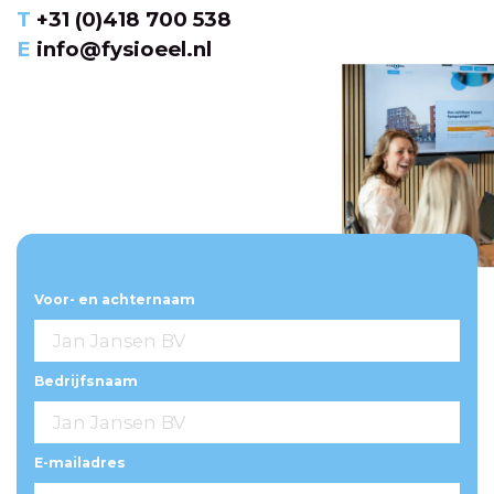
T
+31 (0)418 700 538
E
info@fysioeel.nl
Voor- en achternaam
Bedrijfsnaam
E-mailadres